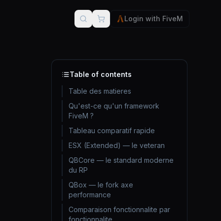
Login with FiveM
Table of contents
Table des matieres
Qu'est-ce qu'un framework
FiveM ?
Tableau comparatif rapide
ESX (Extended) — le veteran
QBCore — le standard moderne
du RP
QBox — le fork axe
performance
Comparaison fonctionnalite par
fonctionnalite