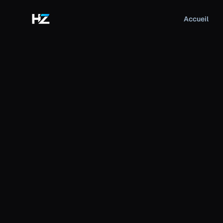
Accueil
COMPARISON
Hitzy
May 26, 2026
13
min read
fivem
esx
qbcore
qbox
fivem framework