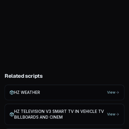
ÉCRIT PAR
Hitzy
Créateur de HZ-Scripts — ressources FiveM
testées en charge (météo, TV, audio mixer) pour
ESX, QBCore, QBox et standalone.
Rejoindre le Discord →
Related scripts
HZ WEATHER
View
HZ TELEVISION V3 SMART TV IN VEHICLE TV
View
BILLBOARDS AND CINEM